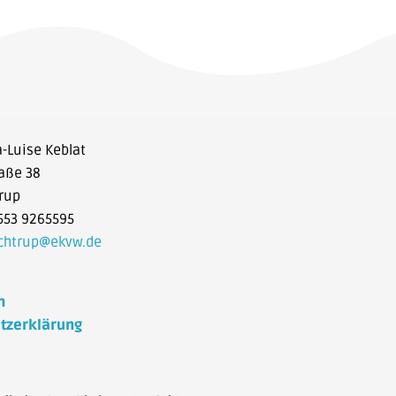
a-Luise Keblat
aße 38
rup
553 9265595
ochtrup@ekvw.de
m
tzerklärung