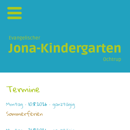
Evangelischer
Jona-Kindergarten
Ochtrup
Termine
Montag ·
10.8.2026
· ganztägig
Sommerferien