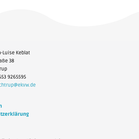
a-Luise Keblat
aße 38
rup
553 9265595
ochtrup@ekvw.de
m
tzerklärung