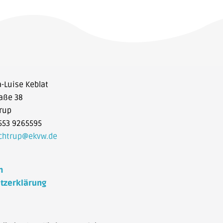
a-Luise Keblat
aße 38
rup
553 9265595
ochtrup@ekvw.de
m
tzerklärung